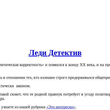
Леди Детектив
литическая корректность» и появился к концу ХХ века, и на п
ь в отношении тех, кто излишне строго придерживался общепри
актически законом.
такой сюжет, что ее родной правнук потребует в угоду политк
ра.
ы узнаете из нашей рубрики
«Это интересно»
.