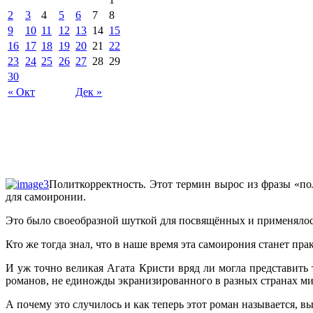
2
3
4
5
6
7
8
9
10
11
12
13
14
15
16
17
18
19
20
21
22
23
24
25
26
27
28
29
30
« Окт
Дек »
Политкорректность. Этот термин вырос из фразы «по
для самоиронии.
Это было своеобразной шуткой для посвящённых и применялос
Кто же тогда знал, что в наше время эта самоирония станет пр
И уж точно великая Агата Кристи вряд ли могла представить 
романов, не единожды экранизированного в разных странах ми
А почему это случилось и как теперь этот роман называется, в