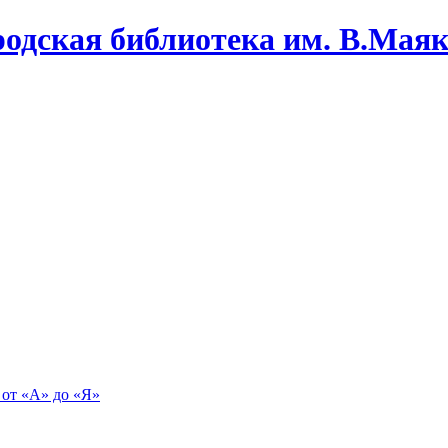
одская библиотека им. В.Маяко
 от «А» до «Я»