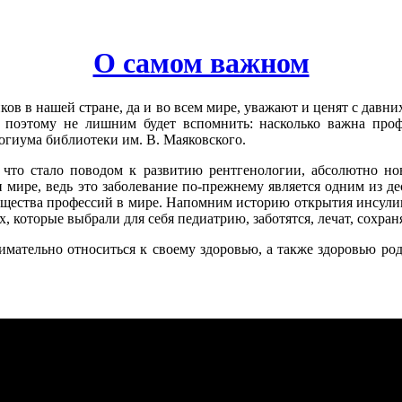
О самом важном
в в нашей стране, да и во всем мире, уважают и ценят с давних
 поэтому не лишним будет вспомнить: насколько важна проф
огиума библиотеки им. В. Маяковского.
 что стало поводом к развитию рентгенологии, абсолютно нов
и мире, ведь это заболевание по-прежнему является одним из д
общества профессий в мире. Напомним историю открытия инсулин
, которые выбрали для себя педиатрию, заботятся, лечат, сохра
мательно относиться к своему здоровью, а также здоровью родн