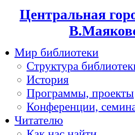
Центральная горо
В.Маяковс
Мир библиотеки
Структура библиотек
История
Программы, проекты
Конференции, семин
Читателю
Как нас найти