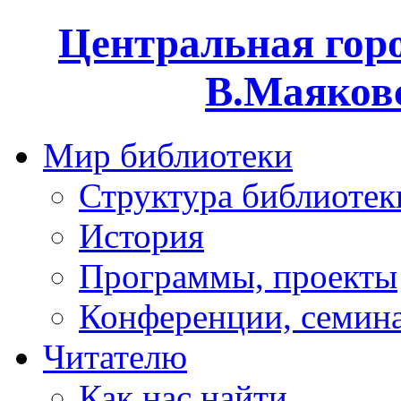
Центральная горо
В.Маяковс
Мир библиотеки
Структура библиотек
История
Программы, проекты
Конференции, семин
Читателю
Как нас найти