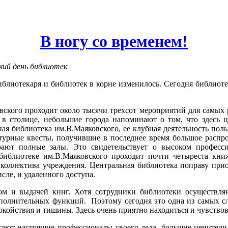
В ногу со временем!
кий день библиотек
иблиотекаря и библиотек в корне изменилось. Сегодня библиоте
ского проходит около тысячи трехсот мероприятий для самых 
 в столице, небольшие города напоминают о том, что здесь ц
ная библиотека им.В.Маяковского, ее клубная деятельность по
урные квесты, получившие в последнее время большое распрос
рают полные залы. Это свидетельствует о высоком професси
библиотеке им.В.Маяковского проходит почти четыреста кни
коллектива учреждения. Центральная библиотека поправу приоб
сле, и удаленного доступа.
ом и выдачей книг. Хотя сотрудники библиотеки осуществля
ополнительных функций
.
Поэтому сегодня это одна из самых 
покойствия и тишины. Здесь очень приятно находиться и чувств
тают настоящие профессионалы своего дела, большие ценители 