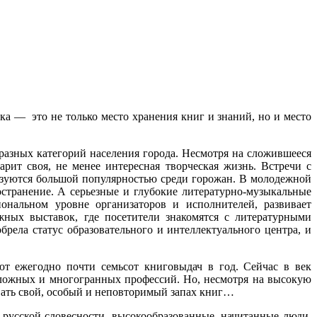
ка — это не только место хранения книг и знаний, но и место
разных категорий населения города. Несмотря на сложившееся
арит своя, не менее интересная творческая жизнь. Встречи с
льзуются большой популярностью среди горожан. В молодежной
транение. А серьезные и глубокие литературно-музыкальные
ональном уровне организаторов и исполнителей, развивает
жных выставок, где посетители знакомятся с литературными
рела статус образовательного и интеллектуального центра, и
ют ежегодно почти семьсот книговыдач в год. Сейчас в век
сложных и многогранных профессий. Но, несмотря на высокую
овать свой, особый и неповторимый запах книг…
русской словесности, высокообразованные, начитанные люди,