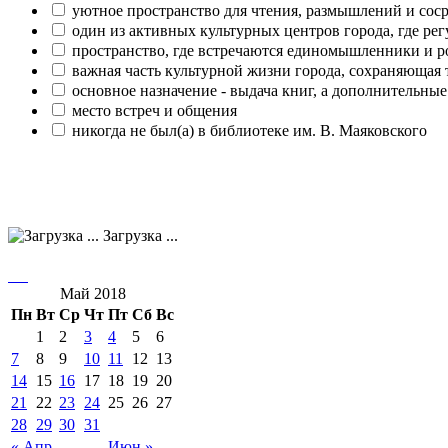
уютное пространство для чтения, размышлений и сос
один из активных культурных центров города, где рег
пространство, где встречаются единомышленники и р
важная часть культурной жизни города, сохраняющая
основное назначение - выдача книг, а дополнительн
место встреч и общения
никогда не был(а) в библиотеке им. В. Маяковского
Загрузка ...
Май 2018
Пн
Вт
Ср
Чт
Пт
Сб
Вс
1
2
3
4
5
6
7
8
9
10
11
12
13
14
15
16
17
18
19
20
21
22
23
24
25
26
27
28
29
30
31
« Апр
Июн »