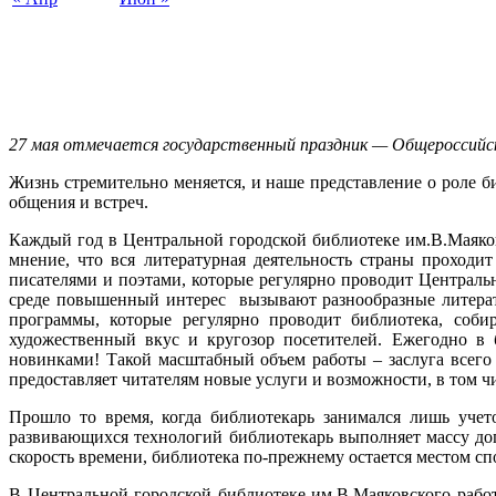
27 мая отмечается государственный праздник — Общероссийс
Жизнь стремительно меняется, и наше представление о роле б
общения и встреч.
Каждый год в Центральной городской библиотеке им.В.Маяков
мнение, что вся литературная деятельность страны проходит
писателями и поэтами, которые регулярно проводит Централь
среде повышенный интерес вызывают разнообразные литерат
программы, которые регулярно проводит библиотека, соби
художественный вкус и кругозор посетителей. Ежегодно в 
новинками! Такой масштабный объем работы – заслуга всего 
предоставляет читателям новые услуги и возможности, в том чи
Прошло то время, когда библиотекарь занимался лишь учет
развивающихся технологий библиотекарь выполняет массу д
скорость времени, библиотека по-прежнему остается местом с
В Центральной городской библиотеке им.В.Маяковского рабо