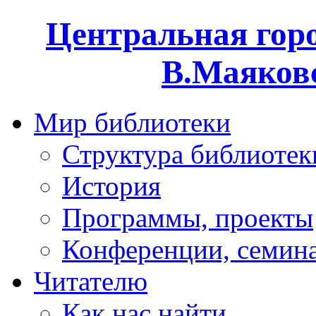
Центральная горо
В.Маяковс
Мир библиотеки
Структура библиотек
История
Программы, проекты
Конференции, семин
Читателю
Как нас найти