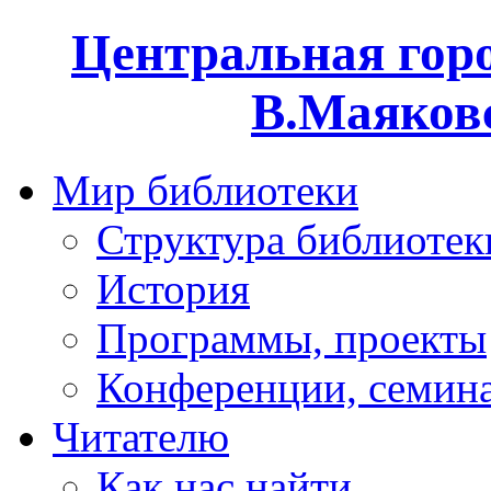
Центральная горо
В.Маяковс
Мир библиотеки
Структура библиотек
История
Программы, проекты
Конференции, семин
Читателю
Как нас найти