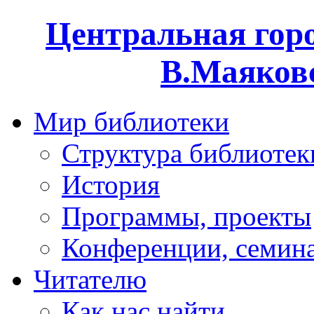
Центральная горо
В.Маяковс
Мир библиотеки
Структура библиотек
История
Программы, проекты
Конференции, семин
Читателю
Как нас найти