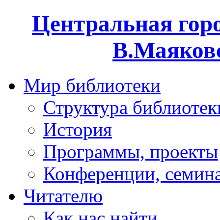
Центральная горо
В.Маяковс
Мир библиотеки
Структура библиотек
История
Программы, проекты
Конференции, семин
Читателю
Как нас найти