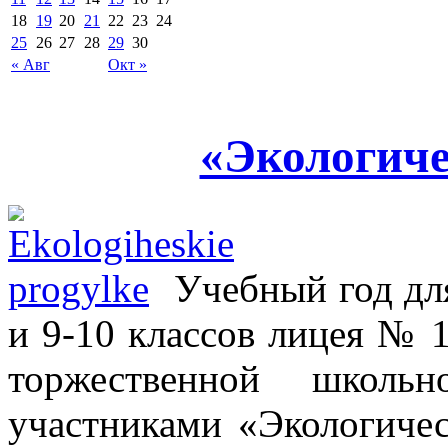
18
19
20
21
22
23
24
25
26
27
28
29
30
« Авг
Окт »
«Экологиче
Учебный год дл
и 9-10 классов лицея № 1
торжественной школь
участниками «Экологиче