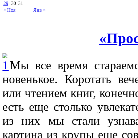
29
30
31
« Ноя
Янв »
«Прос
Мы все время стараемс
новенькое. Коротать веч
или чтением книг, конечно
есть еще столько увлека
из них мы стали узнава
картина из крупы еще со