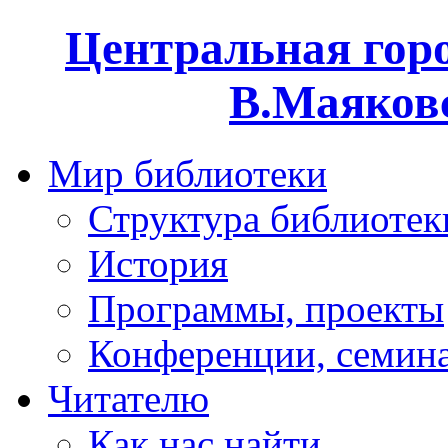
Центральная горо
В.Маяковс
Мир библиотеки
Структура библиотек
История
Программы, проекты
Конференции, семин
Читателю
Как нас найти