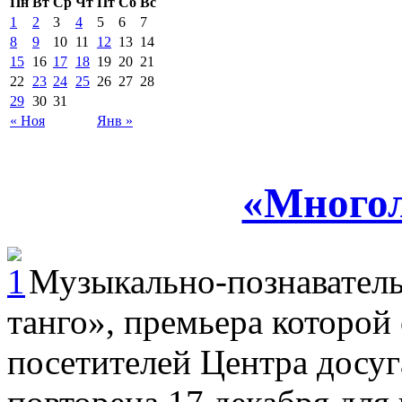
Пн
Вт
Ср
Чт
Пт
Сб
Вс
1
2
3
4
5
6
7
8
9
10
11
12
13
14
15
16
17
18
19
20
21
22
23
24
25
26
27
28
29
30
31
« Ноя
Янв »
«Многол
Музыкально-познавател
танго», премьера которой 
посетителей Центра досуг