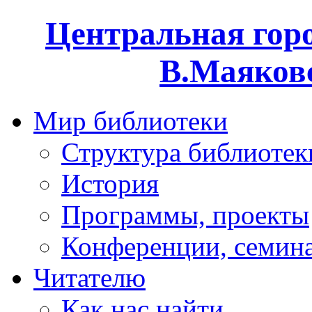
Центральная горо
В.Маяковс
Мир библиотеки
Структура библиотек
История
Программы, проекты
Конференции, семин
Читателю
Как нас найти