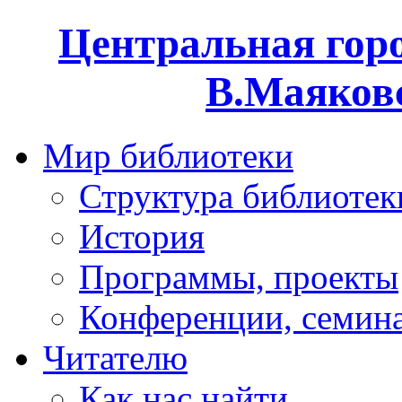
Центральная горо
В.Маяковс
Мир библиотеки
Структура библиотек
История
Программы, проекты
Конференции, семин
Читателю
Как нас найти