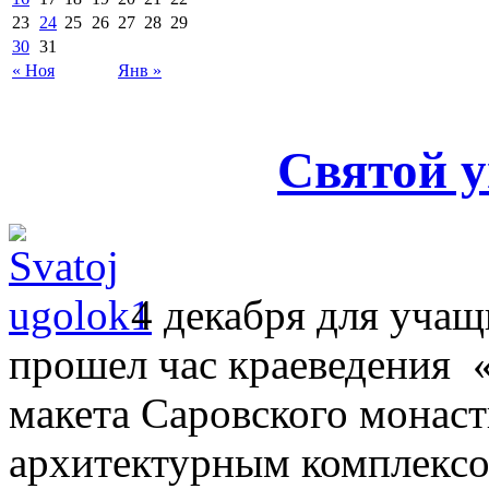
23
24
25
26
27
28
29
30
31
« Ноя
Янв »
Святой у
4 декабря для уча
прошел час краеведения «
макета Саровского монаст
архитектурным комплексо