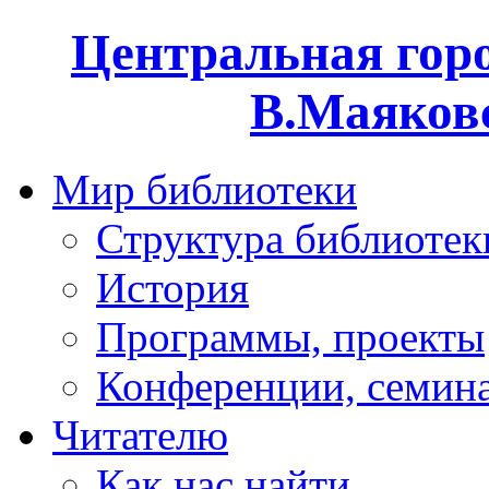
Центральная горо
В.Маяковс
Мир библиотеки
Структура библиотек
История
Программы, проекты
Конференции, семин
Читателю
Как нас найти