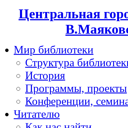
Центральная горо
В.Маяковс
Мир библиотеки
Структура библиотек
История
Программы, проекты
Конференции, семин
Читателю
Как нас найти