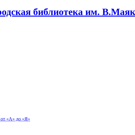
одская библиотека им. В.Маяко
 от «А» до «Я»