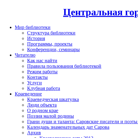
Центральная гор
Мир библиотеки
Структура библиотеки
История
Программы, проекты
Конференции, семинары
Читателю
Как нас найти
Правила пользования библиотекой
Режим работы
Контакты
Услуги
Клубная работа
Краеведение
Краеведческая шкатулка
Люди объекта
О родном крае
Поэзия малой родины
Грани души и таланта: Саровские писатели и поэты
Календарь знаменательных дат Сарова
Архив