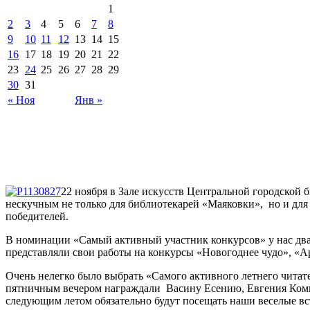
1
2
3
4
5
6
7
8
9
10
11
12
13
14
15
16
17
18
19
20
21
22
23
24
25
26
27
28
29
30
31
« Ноя
Янв »
22 ноября в Зале искусств Центральной городской 
нескучным не только для библиотекарей «Маяковки», но и для 
победителей.
В номинации «Самый активный участник конкурсов» у нас два
представляли свои работы на конкурсы «Новогоднее чудо», «А
Очень нелегко было выбрать «Самого активного летнего читате
пятничным вечером награждали Васину Есению, Евгения Комков
следующим летом обязательно будут посещать наши веселые вст