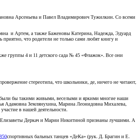
новна Арсеньева и Павел Владимирович Тужилкин. Со всеми
на и Артем, а также Баженовы Катерина, Надежда, Эдуард
 приятно, что родители не только сами любят книгу и
кже группы 4 и 11 детского сада № 45 «Флажок». Все они
ровержение стереотипа, что школьники, де, ничего не читают,
 не были бы такими живыми, веселыми и яркими многие наши
ья Адамовна Землянухина, Марина Леонидовна Михалева,
участие в нашей деятельности.
оты Елизаветы Деркач и Марии Никитиной признаны лучшими. А
спортивных бальных танцев «ДеКа» (рук. Д. Брагин и Е.