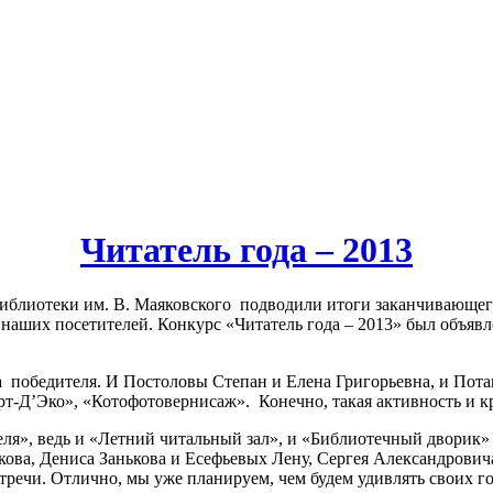
Читатель года – 2013
библиотеки им. В. Маяковского подводили итоги заканчивающего
наших посетителей. Конкурс «Читатель года – 2013» был объявл
 победителя. И Постоловы Степан и Елена Григорьевна, и Пот
рт-Д’Эко», «Котофотовернисаж». Конечно, такая активность и к
ля», ведь и «Летний читальный зал», и «Библиотечный дворик» 
а, Дениса Занькова и Есефьевых Лену, Сергея Александровича,
речи. Отлично, мы уже планируем, чем будем удивлять своих го