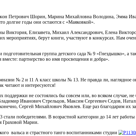
Джон Петрович Шорин, Марина Михайловна Володина, Эмма Ива
что долгие годы они остаются с «Маяковкой».
 Виктория, Елизавета, Михаил Александрович, Елена Викторов
 мероприятиях, берут книги, участвуют в конкурсах. Нам очень
и подготовительная группа детского сада № 9 «Гнездышко», а та
 вместе: партнерство во имя просвещения и добра».
азии № 2 и 11 А класс школы № 13. Не правда ли, наглядное оп
ак читают и интересуются!
 их поддержки не состоялись бы совсем или, во всяком случае,
Владимир Иванович Стрельцов, Максим Сергеевич Седов, Натал
онечно, Сергей Михайлович Яковлев. Еще раз благодарим их за 
 3 стали победителями. В возрастной категории до 14 лет раб
ся Граховой Марии.
кого вальса и страстного танго воспитанниками студии