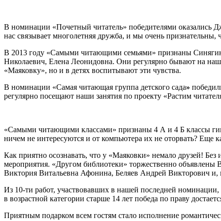
В номинации «Почетный читатель» победителями оказались 
нас связывает многолетняя дружба, и мы очень признательны, 
В 2013 году «Самыми читающими семьями» признаны Синягины
Николаевич, Елена Леонидовна. Они регулярно бывают на наших
«Маяковку», но и в детях воспитывают эти чувства.
В номинации «Самая читающая группа детского сада
»
победил
регулярно посещают наши занятия по проекту «Растим читателя
«Самыми читающими классами» признаны 4 А и 4 Б классы гимн
ничем не интересуются и от компьютера их не оторвать? Еще к
Как приятно осознавать, что у «Маяковки» немало друзей! Без
мероприятия. «Другом библиотеки» торжественно объявлены 
Виктория Витальевна Афонина, Беляев Андрей Викторович и, к
Из 10-ти работ, участвовавших в нашей последней номинации,
в возрастной категории старше 14 лет победа по праву достает
Приятным подарком всем гостям стало исполнение романтичес