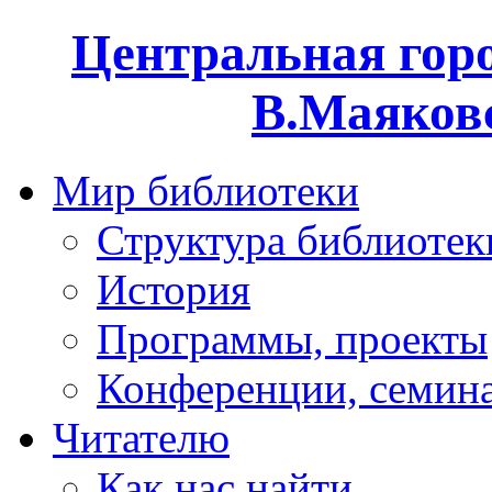
Центральная горо
В.Маяковс
Мир библиотеки
Структура библиотек
История
Программы, проекты
Конференции, семин
Читателю
Как нас найти