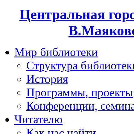
Центральная горо
В.Маяковс
Мир библиотеки
Структура библиотек
История
Программы, проекты
Конференции, семин
Читателю
Как нас найти