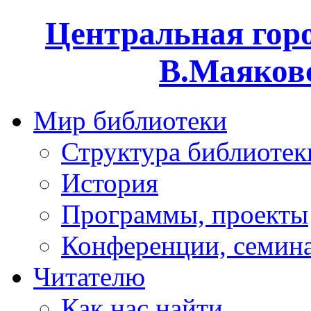
Центральная горо
В.Маяковс
Мир библиотеки
Структура библиотек
История
Программы, проекты
Конференции, семин
Читателю
Как нас найти