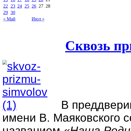
22
23
24
25
26
27
28
29
30
« Май
Июл »
Сквозь пр
В преддвери
имени В. Маяковского с
названием
«Наша Родин