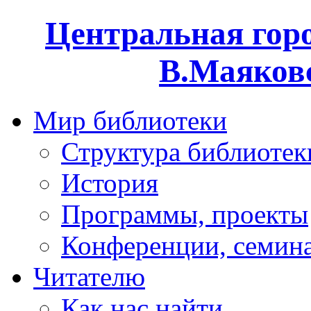
Центральная горо
В.Маяковс
Мир библиотеки
Структура библиотек
История
Программы, проекты
Конференции, семин
Читателю
Как нас найти