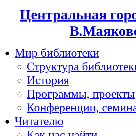
Центральная горо
В.Маяковс
Мир библиотеки
Структура библиотек
История
Программы, проекты
Конференции, семин
Читателю
Как нас найти