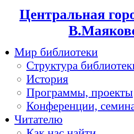
Центральная горо
В.Маяковс
Мир библиотеки
Структура библиотек
История
Программы, проекты
Конференции, семин
Читателю
Как нас найти