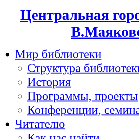
Центральная горо
В.Маяковс
Мир библиотеки
Структура библиотек
История
Программы, проекты
Конференции, семин
Читателю
Как нас найти