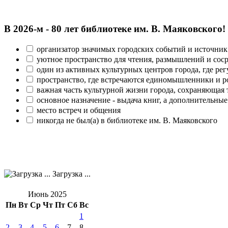
В 2026‑м - 80 лет библиотеке им. В. Маяковского!
организатор значимых городских событий и источник
уютное пространство для чтения, размышлений и сос
один из активных культурных центров города, где рег
пространство, где встречаются единомышленники и р
важная часть культурной жизни города, сохраняющая
основное назначение - выдача книг, а дополнительн
место встреч и общения
никогда не был(а) в библиотеке им. В. Маяковского
Загрузка ...
Июнь 2025
Пн
Вт
Ср
Чт
Пт
Сб
Вс
1
2
3
4
5
6
7
8