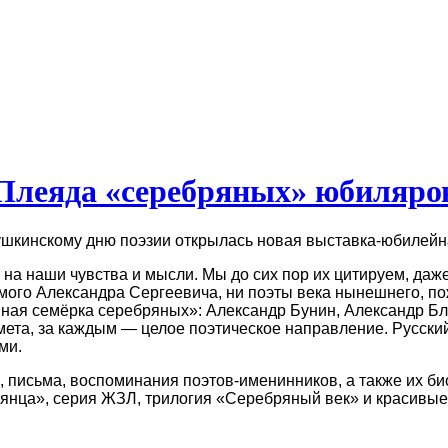
Плеяда «серебряных» юбиляро
шкинскому дню поэзии открылась новая выставка-юбилей
а наши чувства и мысли. Мы до сих пор их цитируем, даже
мого Александра Сергеевича, ни поэты века нынешнего, по
пная семёрка серебряных»: Александр Бунин, Александр Б
мета, за каждым — целое поэтическое направление. Русски
ми.
 письма, воспоминания поэтов-именинников, а также их би
лянца», серия ЖЗЛ, трилогия «Серебряный век» и красивые