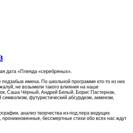
в
ная дата «Плеяда «серебряных».
 подзабыв имена. По школьной программе кто-то из них
жалуй, не возымели такого влияния на наше
лок, Саша Чёрный, Андрей Белый, Борис Пастернак,
й символизм, футуристический абсурдизм, акмеизм,
ографии, анализ творчества из-под пера ведущих
, проникновенные, бессмертные стихи обо всех нас ждут