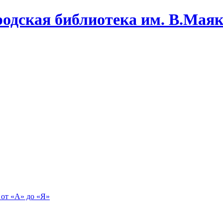
одская библиотека им. В.Маяко
 от «А» до «Я»