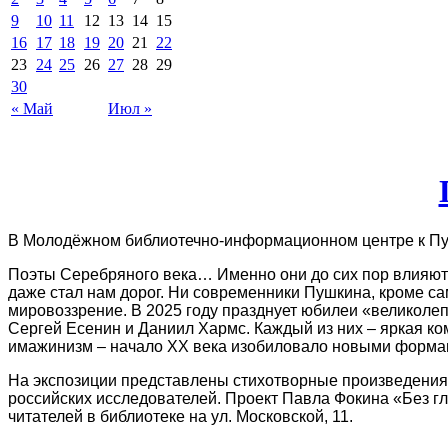
9
10
11
12
13
14
15
16
17
18
19
20
21
22
23
24
25
26
27
28
29
30
« Май
Июл »
В Молодёжном библиотечно-информационном центре к Пу
Поэты Серебряного века… Именно они до сих пор влияют н
даже стал нам дорог. Ни современники Пушкина, кроме са
мировоззрение. В 2025 году празднует юбилеи «великоле
Сергей Есенин и Даниил Хармс. Каждый из них – яркая ко
имажинизм – начало ХХ века изобиловало новыми форма
На экспозиции представлены стихотворные произведения,
российских исследователей. Проект Павла Фокина «Без г
читателей в библиотеке на ул. Московской, 11.