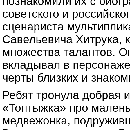
познакомили их с биог
советского и российско
сценариста мультиплик
Савельевича Хитрука, 
множества талантов.
Он
вкладывал в персонаж
черты близких и знако
Ребят тронула добрая 
«Топтыжка» про малень
медвежонка, подруживш