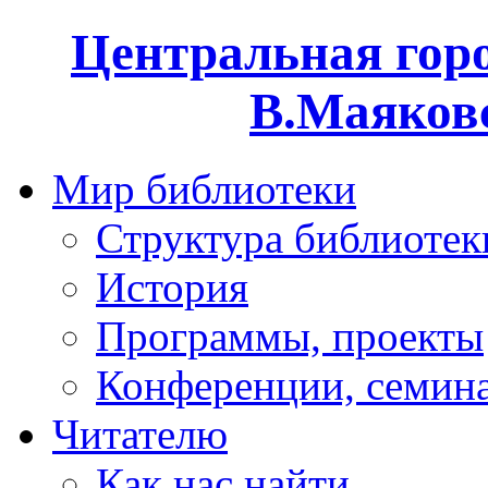
Центральная горо
В.Маяковс
Мир библиотеки
Структура библиотек
История
Программы, проекты
Конференции, семин
Читателю
Как нас найти