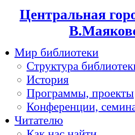
Центральная горо
В.Маяковс
Мир библиотеки
Структура библиотек
История
Программы, проекты
Конференции, семин
Читателю
Как нас найти