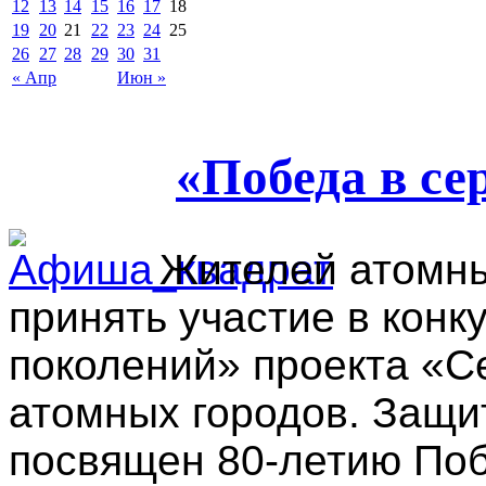
12
13
14
15
16
17
18
19
20
21
22
23
24
25
26
27
28
29
30
31
« Апр
Июн »
«Победа в се
Жителей атомны
принять участие в конк
поколений» проекта «С
атомных городов. Защи
посвящен 80-летию Поб