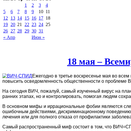
1
2
3
4
5
6
7
8
9
10
11
12
13
14
15
16
17
18
19
20
21
22
23
24
25
26
27
28
29
30
31
« Апр
Июн »
18 мая – Всем
Ежегодно в третье воскресенье мая во всем
повысить осведомленность
общественности о проблеме 
На сегодня ВИЧ, пожалуй, самый изученный вирус на план
ранних этапах, но и контролировать, помогая людям сохр
В основном мифы и иррациональные фобии являются след
ошибочным действиями, дискриминационному поведению, 
лечения или для полного отказа от профилактики заболе
Самый распространенный миф состоит в том, что ВИЧ=СПИ