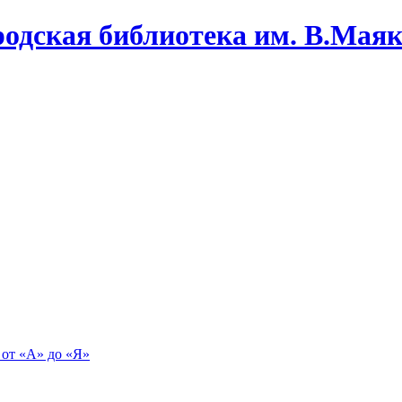
одская библиотека им. В.Маяко
 от «А» до «Я»