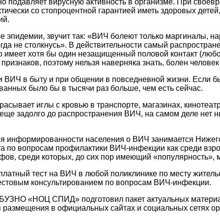
о подавляет вирусную активность в организме. При своев
тически со стопроцентной гарантией иметь здоровых детей,
ий.
 эпидемии, звучит так: «ВИЧ болеют только маргиналы, нар
когда не столкнусь». В действительности самый распрост
 кто имеет хотя бы один незащищенный половой контакт (люб
ризнаков, поэтому нельзя наверняка знать, болен человек 
и ВИЧ в быту и при общении в повседневной жизни. Если б
ванных было бы в тысячи раз больше, чем есть сейчас.
збрасывает иглы с кровью в транспорте, магазинах, кинотеа
ще задолго до распространения ВИЧ, на самом деле нет н
я информированности населения о ВИЧ занимается Нижего
 по вопросам профилактики ВИЧ-инфекции как среди взросл
ифов, среди которых, до сих пор имеющий «популярность»
платный тест на ВИЧ в любой поликлинике по месту житель
тестовым консультированием по вопросам ВИЧ-инфекции.
УЗНО «НОЦ СПИД» подготовил пакет актуальных материало
 для размещения в официальных сайтах и социальных сетях 