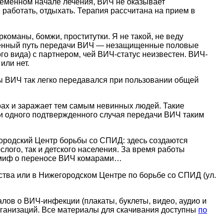
ременном начале лечения, ВИЧ не оказывает
 работать, отдыхать. Терапия рассчитана на прием в
команы, бомжи, проститутки. Я не такой, не веду
раненный путь передачи ВИЧ — незащищенные половые
ого вида) с партнером, чей ВИЧ-статус неизвестен. ВИЧ-
или нет.
ы ВИЧ так легко передавался при пользовании общей
трах и заражает тем самым невинных людей. Такие
и одного подтвержденного случая передачи ВИЧ таким
родский Центр борьбы со СПИД: здесь создаются
ого, так и детского населения. За время работы
, миф о переносе ВИЧ комарами…
ства или в Нижегородском Центре по борьбе со СПИД (ул.
в о ВИЧ-инфекции (плакаты, буклеты, видео, аудио и
организаций. Все материалы для скачивания доступны
по