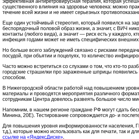
эффективная антиретровирусная терапия, которая успешн
существенного влияния на здоровье человека: можно прак
течение всей жизни и не имеет серьезных противопоказан
Еще один устойчивый стереотип, который появился на заре
беспорядочный половой образ жизни, а значит, с ВИЧ ни
контакты (любого вида), а значит — риск есть у каждого,
инфекция годами может не иметь специфических внешних п
Но больше всего заблуждений связано с рисками передач
посудой, при объятии и поцелуях, то количество инфициро
Часто можно встретиться со слухами о том, что кто-то ра
городские страшилки про зараженные шприцы появились е
способом.
В Нижегородской области работой над повышением уровн
материалы и проводятся мероприятия различного формата
сотрудникам Центра довелось развеять большое число м
Напомним, в нашем регионе граждане РФ могут сдать бес
Минина, 20Е). Тестирование сопровождается до- и после
Для повышения уровня информированности населения, ГБ
т.д.), которые можно использовать как для печати, так и
ссылке на «ЯндексДиске»
.