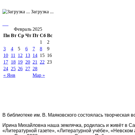
Загрузка ...
Февраль 2025
Пн
Вт
Ср
Чт
Пт
Сб
Вс
1
2
3
4
5
6
7
8
9
10
11
12
13
14
15
16
17
18
19
20
21
22
23
24
25
26
27
28
« Янв
Мар »
В библиотеке им. В. Маяковского состоялась творческая 
Ирина Михайловна наша землячка, родилась и живёт в Саро
«Литературной газете», «Литературной учёбе», «Невском