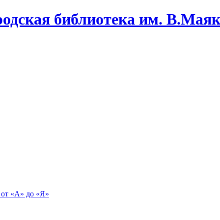
одская библиотека им. В.Маяко
 от «А» до «Я»