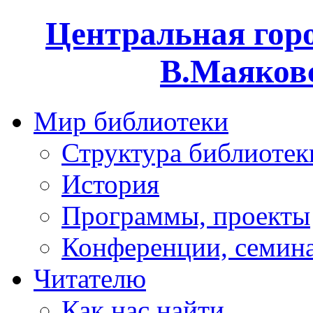
Центральная горо
В.Маяковс
Мир библиотеки
Структура библиотек
История
Программы, проекты
Конференции, семин
Читателю
Как нас найти