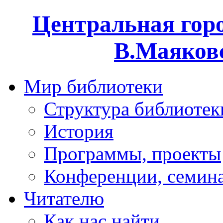
Центральная горо
В.Маяковс
Мир библиотеки
Структура библиотек
История
Программы, проекты
Конференции, семин
Читателю
Как нас найти