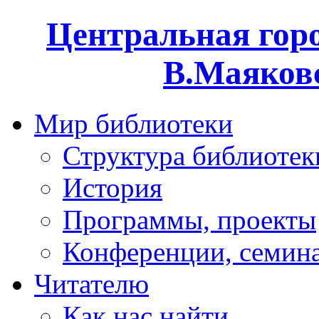
Центральная горо
В.Маяковс
Мир библиотеки
Структура библиотек
История
Программы, проекты
Конференции, семин
Читателю
Как нас найти