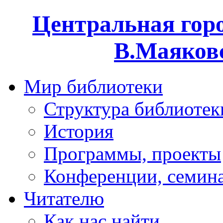
Центральная горо
В.Маяковс
Мир библиотеки
Структура библиотек
История
Программы, проекты
Конференции, семин
Читателю
Как нас найти