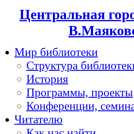
Центральная горо
В.Маяковс
Мир библиотеки
Структура библиотек
История
Программы, проекты
Конференции, семин
Читателю
Как нас найти