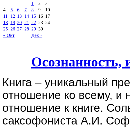
1
2
3
4
5
6
7
8
9
10
11
12
13
14
15
16
17
18
19
20
21
22
23
24
25
26
27
28
29
30
« Окт
Дек »
Осознанность, 
Книга – уникальный пре
отношение ко всему, и 
отношение к книге. Сол
саксофониста А.И. Соф