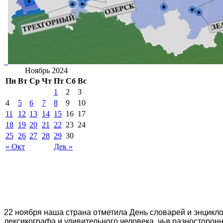
Ноябрь 2024
Пн
Вт
Ср
Чт
Пт
Сб
Вс
1
2
3
4
5
6
7
8
9
10
11
12
13
14
15
16
17
18
19
20
21
22
23
24
25
26
27
28
29
30
« Окт
Дек »
22 ноября наша страна отметила День словарей и энцикл
лексикографа и удивительного человека, чья разносторон