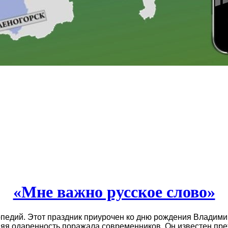
«Мне важно русское слово»
опедий. Этот праздник приурочен ко дню рождения Владим
няя одаренность поражала современников. Он известен пре