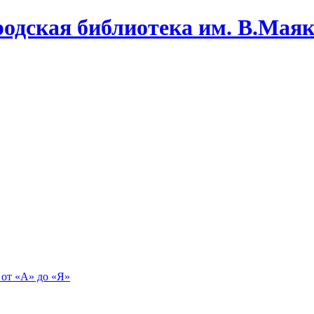
одская библиотека им. В.Маяко
 от «А» до «Я»