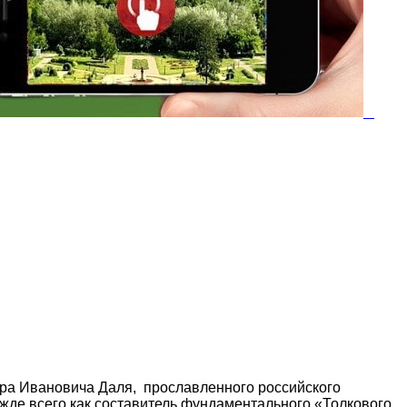
ира Ивановича Даля, прославленного российского
жде всего как составитель фундаментального «Толкового