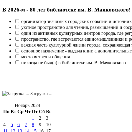
В 2026‑м - 80 лет библиотеке им. В. Маяковского!
организатор значимых городских событий и источник
уютное пространство для чтения, размышлений и сос
один из активных культурных центров города, где рег
пространство, где встречаются единомышленники и р
важная часть культурной жизни города, сохраняющая
основное назначение - выдача книг, а дополнительн
место встреч и общения
никогда не был(а) в библиотеке им. В. Маяковского
Загрузка ...
Ноябрь 2024
Пн
Вт
Ср
Чт
Пт
Сб
Вс
1
2
3
4
5
6
7
8
9
10
11
12
13
14
15
16
17