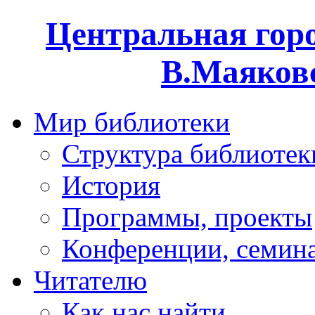
Центральная горо
В.Маяковс
Мир библиотеки
Структура библиотек
История
Программы, проекты
Конференции, семин
Читателю
Как нас найти