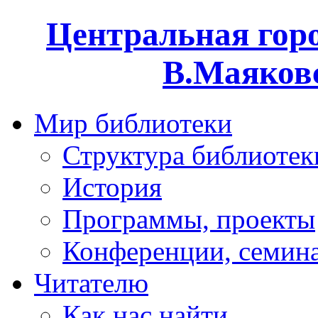
Центральная горо
В.Маяковс
Мир библиотеки
Структура библиотек
История
Программы, проекты
Конференции, семин
Читателю
Как нас найти