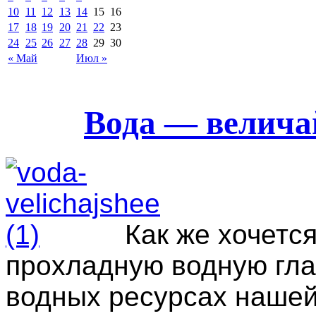
10
11
12
13
14
15
16
17
18
19
20
21
22
23
24
25
26
27
28
29
30
« Май
Июл »
Вода — велича
Как же хочетс
прохладную водную гла
водных ресурсах нашей