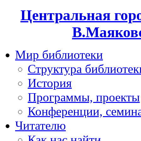
Центральная горо
В.Маяковс
Мир библиотеки
Структура библиотек
История
Программы, проекты
Конференции, семин
Читателю
Как нас найти