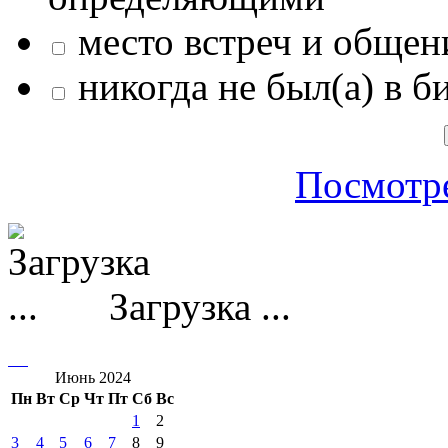
место встреч и общен
никогда не был(а) в б
Посмотре
Загрузка ...
Июнь 2024
Пн
Вт
Ср
Чт
Пт
Сб
Вс
1
2
3
4
5
6
7
8
9