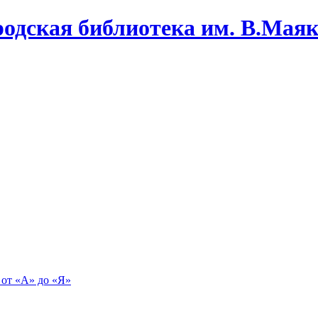
одская библиотека им. В.Маяко
 от «А» до «Я»