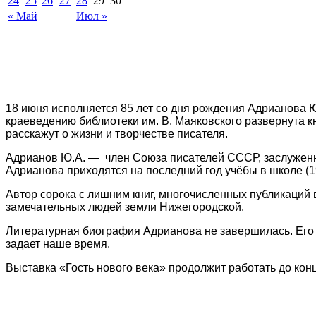
24
25
26
27
28
29
30
« Май
Июл »
18 июня исполняется 85 лет со дня рождения Адрианова Ю
краеведению библиотеки им. В. Маяковского развернута к
расскажут о жизни и творчестве писателя.
Адрианов Ю.А. — член Союза писателей СССР, заслужен
Адрианова приходятся на последний год учёбы в школе (1
Автор сорока с лишним книг, многочисленных публикаций в
замечательных людей земли Нижегородской.
Литературная биография Адрианова не завершилась. Его ст
задает наше время.
Выставка «Гость нового века» продолжит работать до кон