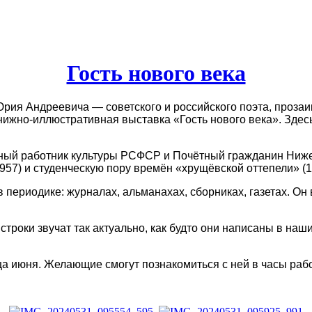
Гость нового века
рия Андреевича — советского и российского поэта, прозаик
нижно-иллюстративная выставка «Гость нового века». Здес
ный работник культуры РСФСР и Почётный гражданин Ниже
957) и студенческую пору времён «хрущёвской оттепели» (
 периодике: журналах, альманахах, сборниках, газетах. Он
роки звучат так актуально, как будто они написаны в наши
ца июня. Желающие смогут познакомиться с ней в часы раб