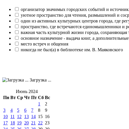
организатор значимых городских событий и источник
уютное пространство для чтения, размышлений и сос
один из активных культурных центров города, где рег
пространство, где встречаются единомышленники и р
важная часть культурной жизни города, сохраняющая
основное назначение - выдача книг, а дополнительн
место встреч и общения
никогда не был(а) в библиотеке им. В. Маяковского
Загрузка ...
Июнь 2024
Пн
Вт
Ср
Чт
Пт
Сб
Вс
1
2
3
4
5
6
7
8
9
10
11
12
13
14
15
16
17
18
19
20
21
22
23