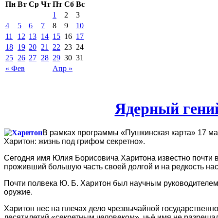
Пн
Вт
Ср
Чт
Пт
Сб
Вс
1
2
3
4
5
6
7
8
9
10
11
12
13
14
15
16
17
18
19
20
21
22
23
24
25
26
27
28
29
30
31
« Фев
Апр »
Ядерный гени
В рамках программы «Пушкинская карта» 17 мар
Харитон: жизнь под грифом секретно».
Сегодня имя Юлия Борисовича Харитона известно почти все
проживший большую часть своей долгой и на редкость на
Почти полвека Ю. Б. Харитон был научным руководителе
оружие.
Харитон нес на плечах дело чрезвычайной государственно
десятилетий «секретным человеком», чьё имя не разреш