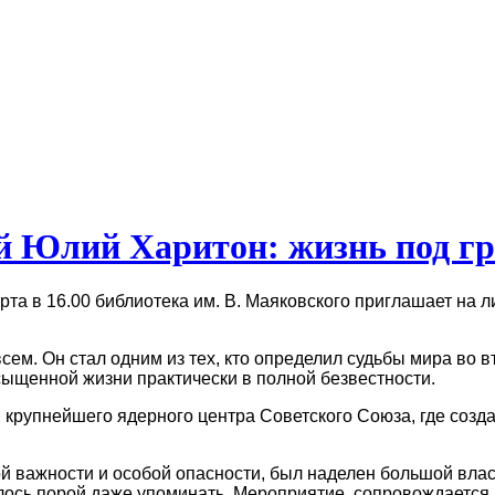
й Юлий Харитон: жизнь под гр
та в 16.00 библиотека им. В. Маяковского приглашает на
м. Он стал одним из тех, кто определил судьбы мира во вт
сыщенной жизни практически в полной безвестности.
м
крупнейшего ядерного центра Советского Союза
, где соз
й важности и особой опасности, был наделен большой влас
алось порой даже упоминать. Мероприятие сопровождается