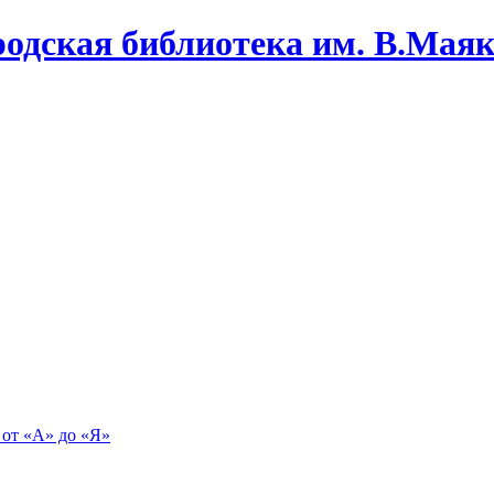
одская библиотека им. В.Маяко
 от «А» до «Я»