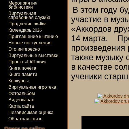
Мероприятия
библиотеки
В этом году 
Виртуальная
справочная служба
участие в муз
Продление on-line
«Аккордов дру
Календарь 2026
Приглашение к чтению
14 марта. Пр
Новые поступления
произведения 
Это интересно
Виртуальные выставки
также музыку 
Проект «LitHouse»
в качестве со
Книга почёта
Книга памяти
ученики старш
Конкурсы
Виртуальная игротека
Фотоальбом
Видеоканал
Карта сайта
Независимая оценка
Обратная связь
Поиск по сайту: