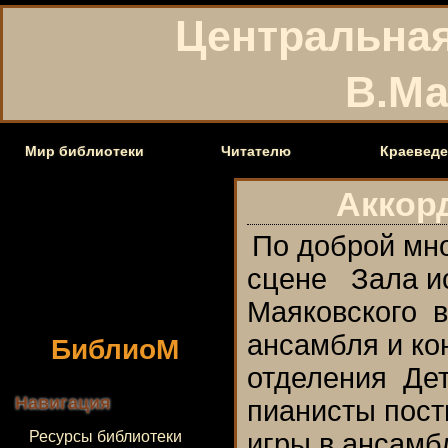
Центральная
В.Ма
Мир библиотеки
Читателю
Краеведе
Аккор
По доброй мно
сцене Зала ис
Маяковского 
БиблиоМ
ансамбля и ко
отделения Дет
Навигация
пианисты пост
Ресурсы библиотеки
игры в ансамб