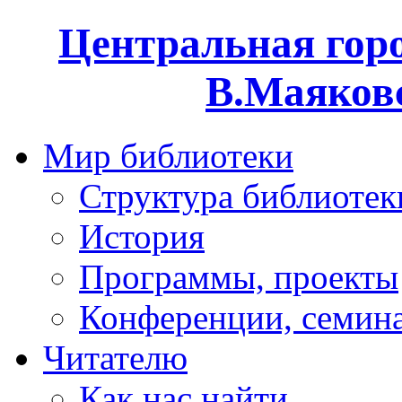
Центральная горо
В.Маяковс
Мир библиотеки
Структура библиотек
История
Программы, проекты
Конференции, семин
Читателю
Как нас найти