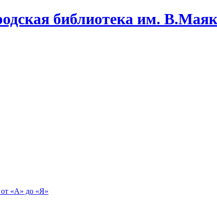
одская библиотека им. В.Маяко
 от «А» до «Я»