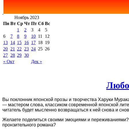
Ноябрь 2023
Пн
Вт
Ср
Чт
Пт
Сб
Вс
1
2
3
4
5
6
7
8
9
10
11
12
13
14
15
16
17
18
19
20
21
22
23
24
25
26
27
28
29
30
« Окт
Дек »
Любо
Вы поклонник японской прозы и творчества Харуки Мурака
— мастером слова, классиком современной японской лит
читатель будет мысленно возвращаться к ней снова и снов
Желаете поделиться своими эмоциями и переживаниями? Х
пронзительного романа?