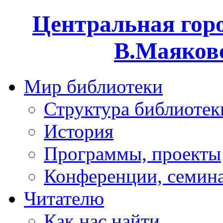
Центральная горо
В.Маяковс
Мир библиотеки
Структура библиотек
История
Программы, проекты
Конференции, семин
Читателю
Как нас найти