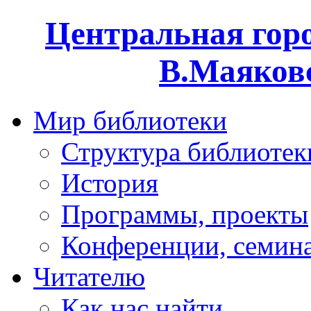
Центральная горо
В.Маяковс
Мир библиотеки
Структура библиотек
История
Программы, проекты
Конференции, семин
Читателю
Как нас найти