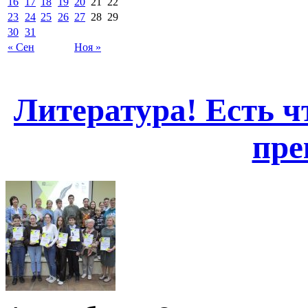
16
17
18
19
20
21
22
23
24
25
26
27
28
29
30
31
« Сен
Ноя »
Литература! Есть чт
пре