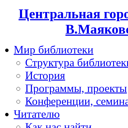
Центральная горо
В.Маяковс
Мир библиотеки
Структура библиотек
История
Программы, проекты
Конференции, семин
Читателю
Как нас найти