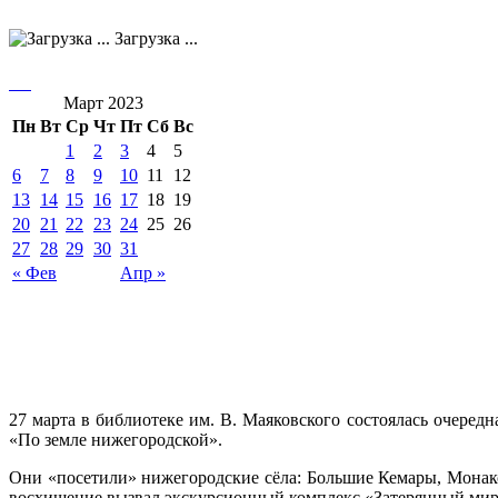
Загрузка ...
Март 2023
Пн
Вт
Ср
Чт
Пт
Сб
Вс
1
2
3
4
5
6
7
8
9
10
11
12
13
14
15
16
17
18
19
20
21
22
23
24
25
26
27
28
29
30
31
« Фев
Апр »
27 марта в библиотеке им. В. Маяковского состоялась очере
«По земле нижегородской».
Они «посетили» нижегородские сёла: Большие Кемары, Мона
восхищение вызвал экскурсионный комплекс «Затерянный мир»