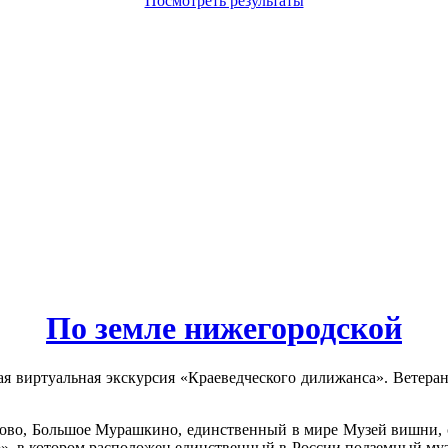
Посмотреть результаты
По земле нижегородской
дная виртуальная экскурсия «Краеведческого дилижанса». Ветер
ково, Большое Мурашкино, единственный в мире Музей вишни, 
, в котором расположен единственный в России подземный музей