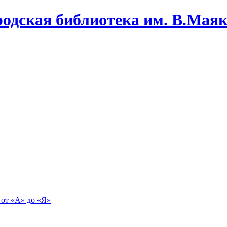
одская библиотека им. В.Маяко
 от «А» до «Я»