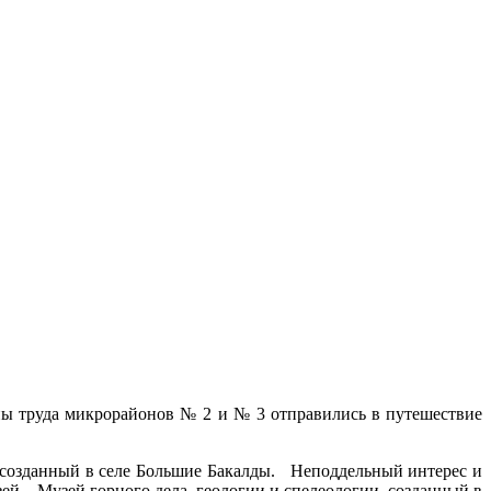
аны труда микрорайонов № 2 и № 3 отправились в путешествие
созданный в селе Большие Бакалды. Неподдельный интерес и
 – Музей горного дела, геологии и спелеологии, созданный в