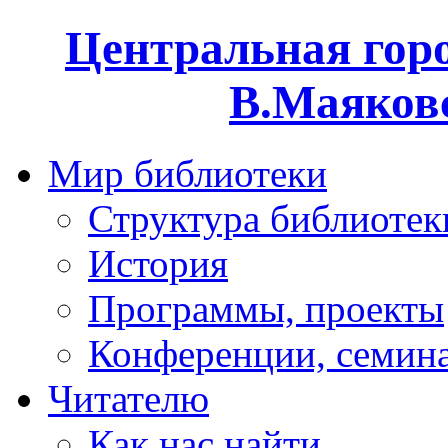
Центральная горо
В.Маяковс
Мир библиотеки
Структура библиотек
История
Программы, проекты
Конференции, семин
Читателю
Как нас найти