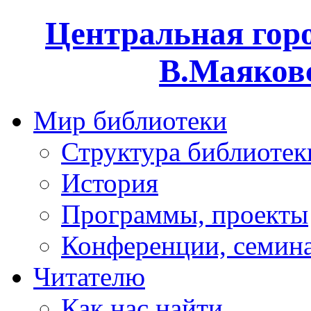
Центральная горо
В.Маяковс
Мир библиотеки
Структура библиотек
История
Программы, проекты
Конференции, семин
Читателю
Как нас найти