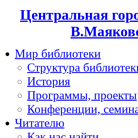
Центральная горо
В.Маяковс
Мир библиотеки
Структура библиотек
История
Программы, проекты
Конференции, семин
Читателю
Как нас найти