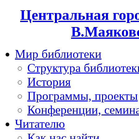
Центральная горо
В.Маяковс
Мир библиотеки
Структура библиотек
История
Программы, проекты
Конференции, семин
Читателю
Как нас найти